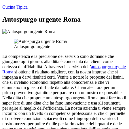
Salta
Cucina Tipica
al
contenuto
Autospurgo urgente Roma
Autospurgo urgente
La competenza e la precisione del servizio sono domande che
giungono ogni giorno, alla ditta è conosciuta dai clienti come
certezza di affidabilità. Attraverso il servizio dell’
autospurgo urgente
Roma
si ottiene il risultato migliore, con la nostra impresa che si
impegna a darvi risultati certi. Venite a notare le proposte dei listini,
che si rivelano economici rispetto alla concorrenza e che vi
eliminano un guasto difficile da trattare. Chiamateci ora per un
primo preventivo gratuito e per parlare con un nostro responsabile.
Nella ditta che propone un autospurgo urgente Roma puoi fare tuo il
saper fare di una ditta che ha fatto innovazione e usa gli strumenti
per agire al meglio dell’efficienza. La nostra azienda ti viene sempre
incontro con un livello di competenza professionale, che ci permette
di risolvere condizioni spiacevoli come l’ingorgo dello scarico. Il
nostro mezzo per pulire è utile per la rimozione dei liquami e delle
acque nere, perché ogni azione viene compiuta dall’azienda con