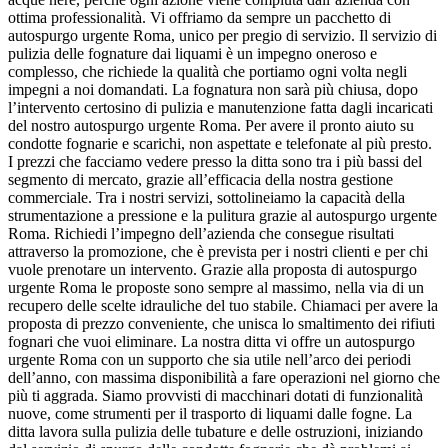
ottima professionalità. Vi offriamo da sempre un pacchetto di
autospurgo urgente Roma, unico per pregio di servizio. Il servizio di
pulizia delle fognature dai liquami è un impegno oneroso e
complesso, che richiede la qualità che portiamo ogni volta negli
impegni a noi domandati. La fognatura non sarà più chiusa, dopo
l’intervento certosino di pulizia e manutenzione fatta dagli incaricati
del nostro autospurgo urgente Roma. Per avere il pronto aiuto su
condotte fognarie e scarichi, non aspettate e telefonate al più presto.
I prezzi che facciamo vedere presso la ditta sono tra i più bassi del
segmento di mercato, grazie all’efficacia della nostra gestione
commerciale. Tra i nostri servizi, sottolineiamo la capacità della
strumentazione a pressione e la pulitura grazie al autospurgo urgente
Roma. Richiedi l’impegno dell’azienda che consegue risultati
attraverso la promozione, che è prevista per i nostri clienti e per chi
vuole prenotare un intervento. Grazie alla proposta di autospurgo
urgente Roma le proposte sono sempre al massimo, nella via di un
recupero delle scelte idrauliche del tuo stabile. Chiamaci per avere la
proposta di prezzo conveniente, che unisca lo smaltimento dei rifiuti
fognari che vuoi eliminare. La nostra ditta vi offre un autospurgo
urgente Roma con un supporto che sia utile nell’arco dei periodi
dell’anno, con massima disponibilità a fare operazioni nel giorno che
più ti aggrada. Siamo provvisti di macchinari dotati di funzionalità
nuove, come strumenti per il trasporto di liquami dalle fogne. La
ditta lavora sulla pulizia delle tubature e delle ostruzioni, iniziando