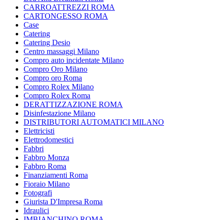
CARROATTREZZI ROMA
CARTONGESSO ROMA
Case
Catering
Catering Desio
Centro massaggi Milano
Compro auto incidentate Milano
Compro Oro Milano
Compro oro Roma
Compro Rolex Milano
Compro Rolex Roma
DERATTIZZAZIONE ROMA
Disinfestazione Milano
DISTRIBUTORI AUTOMATICI MILANO
Elettricisti
Elettrodomestici
Fabbri
Fabbro Monza
Fabbro Roma
Finanziamenti Roma
Fioraio Milano
Fotografi
Giurista D'Impresa Roma
Idraulici
IMBIANCHINO ROMA