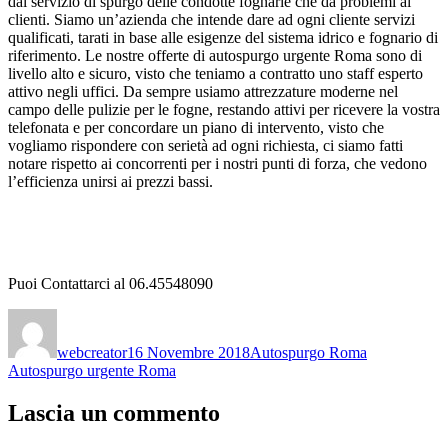
dal servizio di spurgo delle condotte fognarie che dà problemi ai
clienti. Siamo un’azienda che intende dare ad ogni cliente servizi
qualificati, tarati in base alle esigenze del sistema idrico e fognario di
riferimento. Le nostre offerte di autospurgo urgente Roma sono di
livello alto e sicuro, visto che teniamo a contratto uno staff esperto
attivo negli uffici. Da sempre usiamo attrezzature moderne nel
campo delle pulizie per le fogne, restando attivi per ricevere la vostra
telefonata e per concordare un piano di intervento, visto che
vogliamo rispondere con serietà ad ogni richiesta, ci siamo fatti
notare rispetto ai concorrenti per i nostri punti di forza, che vedono
l’efficienza unirsi ai prezzi bassi.
Puoi Contattarci al 06.45548090
Autore
Pubblicato
Categorie
Tag
il
webcreator
16 Novembre 2018
Autospurgo Roma
Autospurgo urgente Roma
Lascia un commento