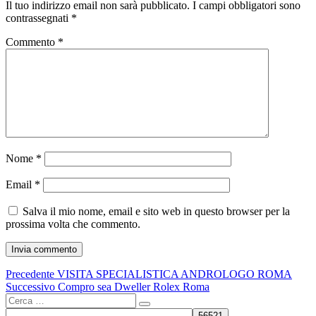
Il tuo indirizzo email non sarà pubblicato.
I campi obbligatori sono
contrassegnati
*
Commento
*
Nome
*
Email
*
Salva il mio nome, email e sito web in questo browser per la
prossima volta che commento.
Navigazione
Articolo
Precedente
VISITA SPECIALISTICA ANDROLOGO ROMA
precedente:
Articolo
Successivo
Compro sea Dweller Rolex Roma
articoli
Cerca:
successivo:
Cerca