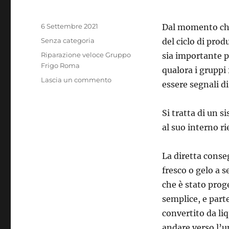
Pubblicato
6 Settembre 2021
Dal momento che 
il
Categorie
Senza categoria
del ciclo di pro
Tag
Riparazione veloce Gruppo
sia importante 
Frigo Roma
qualora i gruppi
su
Lascia un commento
essere segnali d
Riparazione
veloce
Gruppo
Si tratta di un s
Frigo
al suo interno ri
Roma
La diretta conse
fresco o gelo a s
che è stato prog
semplice, e part
convertito da liq
andare verso l’un