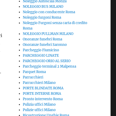
Noleggio Autoscala Monza
NOLEGGIO BUS MILANO
Noleggio con conducente Roma
Noleggio furgoni Roma
Noleggio Furgoni senza carta di credito
Roma
NOLEGGIO PULLMAN MILANO
ri
Onoranze funebri Roma
d
Onoranze funebri Saronno
ù
Parcheggio Fiumicino
PARCHEGGIO LINATE
PARCHEGGIO ORIO AL SERIO
Parcheggio terminal 2 Malpensa
.
Parquet Roma
Parrucchieri
Parrucchieri Milano
PORTE BLINDATE ROMA
PORTE INTERNE ROMA
Pronto intervento Roma
Pulizia uffici Milano
Pulizie uffici Milano
Ricostruzione Unghie Roma