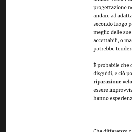
progettazione n
andare ad adatta
secondo luogo per
meglio delle sue 
accettabili, o m
potrebbe tender
È probabile che d
disguidi, e ciò p
riparazione vel
essere improvvis
hanno esperienza
Che differenza c