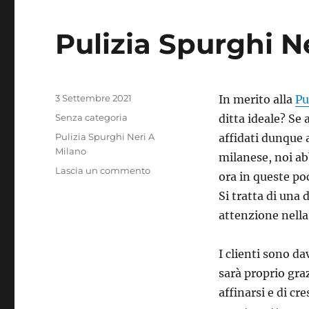
Pulizia Spurghi N
Pubblicato
3 Settembre 2021
In merito alla
Pu
il
Categorie
Senza categoria
ditta ideale? Se
Tag
Pulizia Spurghi Neri A
affidati dunque a
Milano
milanese, noi ab
su
Lascia un commento
ora in queste poc
Pulizia
Si tratta di una
Spurghi
Neri
attenzione nella 
A
Milano
I clienti sono d
sarà proprio graz
affinarsi e di cr