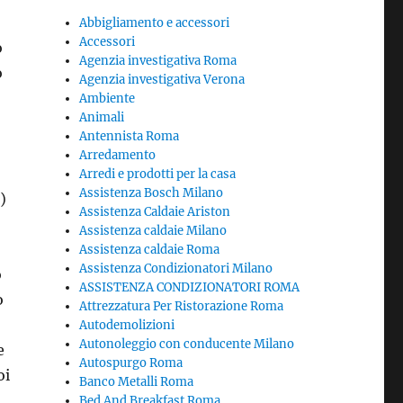
Abbigliamento e accessori
Accessori
o
Agenzia investigativa Roma
o
Agenzia investigativa Verona
Ambiente
Animali
Antennista Roma
Arredamento
Arredi e prodotti per la casa
Assistenza Bosch Milano
)
Assistenza Caldaie Ariston
Assistenza caldaie Milano
Assistenza caldaie Roma
Assistenza Condizionatori Milano
o
ASSISTENZA CONDIZIONATORI ROMA
o
Attrezzatura Per Ristorazione Roma
Autodemolizioni
Autonoleggio con conducente Milano
e
Autospurgo Roma
oi
Banco Metalli Roma
Bed And Breakfast Roma