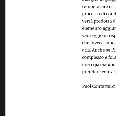
temperature est
processo di con
verrà prodotta d
elemento aggiunt
vantaggio di ris
che invece sono 
aria. Anche se l
complesso e for
una
riparazione
prendere contatt
Puoi Contattarc