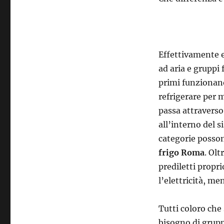
Effettivamente e
ad aria e gruppi 
primi funzionano
refrigerare per 
passa attraverso
all’interno del s
categorie posso
frigo Roma
. Ol
prediletti prop
l’elettricità, m
Tutti coloro che
bisogno di grupp