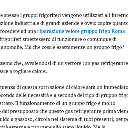
spesso i gruppi frigoriferi vengono utilizzati all’intern
duzione industriale di grandi aziende e ovvio capire quant
procedere ad una
riparazione veloce gruppo frigo Roma
 frigoriferi smettessero di funzionare o comunque di
i anomalie. Ma che cosa è esattamente un gruppo frigo?
istema che, avvalendosi di un vettore (un gas refrigerante
esce a togliere calore.
guenza di questa sottrazione di calore sarà un immediat
econda delle necessità e a seconda del tipo di gruppo frig
ettato. Il funzionamento di un gruppo frigo è molto
e dal presupposto che questo gas refrigerante prima vien
uido a gassoso, circola nel sistema di tubi presenti, per p
ità esterna e ritornare allo stato liquido. Ma la